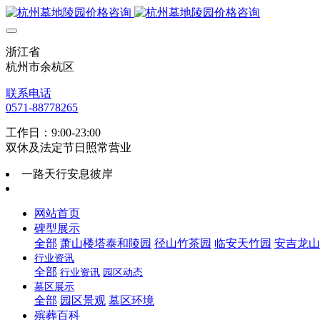
浙江省
杭州市余杭区
联系电话
0571-88778265
工作日：9:00-23:00
双休及法定节日照常营业
一路天行安息彼岸
网站首页
碑型展示
全部
萧山楼塔泰和陵园
径山竹茶园
临安天竹园
安吉龙山
行业资讯
全部
行业资讯
园区动态
墓区展示
全部
园区景观
墓区环境
殡葬百科