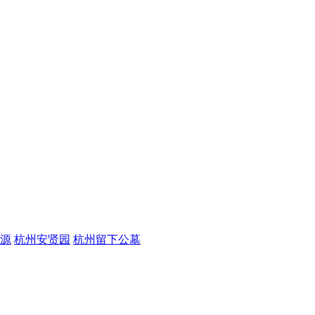
源
杭州安贤园
杭州留下公墓