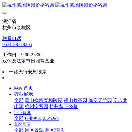
浙江省
杭州市余杭区
联系电话
0571-88778265
工作日：9:00-23:00
双休及法定节日照常营业
一路天行安息彼岸
网站首页
碑型展示
全部
萧山楼塔泰和陵园
径山竹茶园
临安天竹园
安吉龙
山源
杭州安贤园
杭州留下公墓
行业资讯
全部
行业资讯
园区动态
墓区展示
全部
园区景观
墓区环境