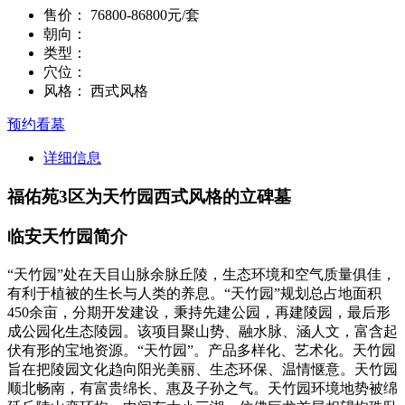
售价：
76800-86800元/套
朝向：
类型：
穴位：
风格：
西式风格
预约看墓
详细信息
福佑苑3区为天竹园西式风格的立碑墓
临安天竹园简介
“天竹园”处在天目山脉余脉丘陵，生态环境和空气质量俱佳，
有利于植被的生长与人类的养息。“天竹园”规划总占地面积
450余亩，分期开发建设，秉持先建公园，再建陵园，最后形
成公园化生态陵园。该项目聚山势、融水脉、涵人文，富含起
伏有形的宝地资源。“天竹园”。产品多样化、艺术化。天竹园
旨在把陵园文化趋向阳光美丽、生态环保、温情惬意。天竹园
顺北畅南，有富贵绵长、惠及子孙之气。天竹园环境地势被绵