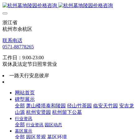
浙江省
杭州市余杭区
联系电话
0571-88778265
工作日：9:00-23:00
双休及法定节日照常营业
一路天行安息彼岸
网站首页
碑型展示
全部
萧山楼塔泰和陵园
径山竹茶园
临安天竹园
安吉龙
山源
杭州安贤园
杭州留下公墓
行业资讯
全部
行业资讯
园区动态
墓区展示
全部
园区景观
墓区环境