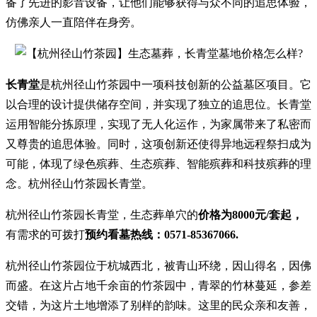
备了先进的影音设备，让他们能够获得与众不同的追思体验，
仿佛亲人一直陪伴在身旁。
长青堂
是杭州径山竹茶园中一项科技创新的公益墓区项目。它
以合理的设计提供储存空间，并实现了独立的追思位。长青堂
运用智能分拣原理，实现了无人化运作，为家属带来了私密而
又尊贵的追思体验。同时，这项创新还使得异地远程祭扫成为
可能，体现了绿色殡葬、生态殡葬、智能殡葬和科技殡葬的理
念。杭州径山竹茶园长青堂。
杭州径山竹茶园长青堂，生态葬单穴的
价格为8000元/套起，
有需求的可拨打
预约看墓热线：0571-85367066.
杭州径山竹茶园位于杭城西北，被青山环绕，因山得名，因佛
而盛。在这片占地千余亩的竹茶园中，青翠的竹林蔓延，参差
交错，为这片土地增添了别样的韵味。这里的民众亲和友善，