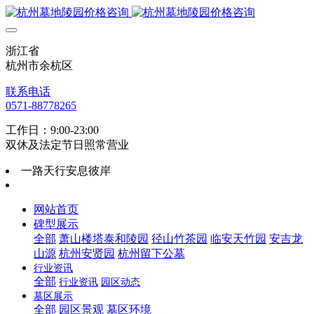
浙江省
杭州市余杭区
联系电话
0571-88778265
工作日：9:00-23:00
双休及法定节日照常营业
一路天行安息彼岸
网站首页
碑型展示
全部
萧山楼塔泰和陵园
径山竹茶园
临安天竹园
安吉龙
山源
杭州安贤园
杭州留下公墓
行业资讯
全部
行业资讯
园区动态
墓区展示
全部
园区景观
墓区环境