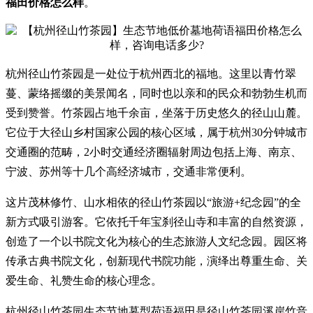
福田价格怎么样
。
杭州径山竹茶园是一处位于杭州西北的福地。这里以青竹翠
蔓、蒙络摇缀的美景闻名，同时也以亲和的民众和勃勃生机而
受到赞誉。竹茶园占地千余亩，坐落于历史悠久的径山山麓。
它位于大径山乡村国家公园的核心区域，属于杭州30分钟城市
交通圈的范畴，2小时交通经济圈辐射周边包括上海、南京、
宁波、苏州等十几个高经济城市，交通非常便利。
这片茂林修竹、山水相依的径山竹茶园以“旅游+纪念园”的全
新方式吸引游客。它依托千年宝刹径山寺和丰富的自然资源，
创造了一个以书院文化为核心的生态旅游人文纪念园。园区将
传承古典书院文化，创新现代书院功能，演绎出尊重生命、关
爱生命、礼赞生命的核心理念。
杭州径山竹茶园生态节地墓型荷语福田是径山竹茶园溪岸竹音