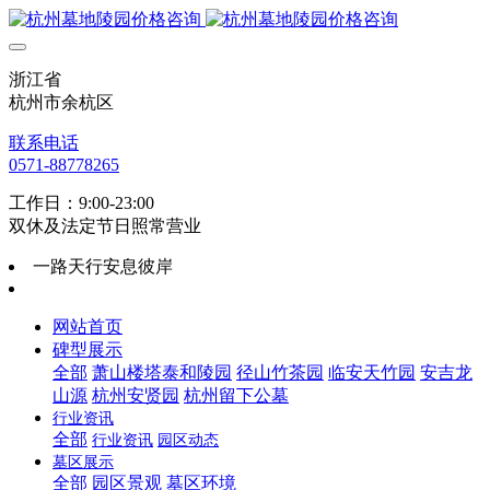
浙江省
杭州市余杭区
联系电话
0571-88778265
工作日：9:00-23:00
双休及法定节日照常营业
一路天行安息彼岸
网站首页
碑型展示
全部
萧山楼塔泰和陵园
径山竹茶园
临安天竹园
安吉龙
山源
杭州安贤园
杭州留下公墓
行业资讯
全部
行业资讯
园区动态
墓区展示
全部
园区景观
墓区环境