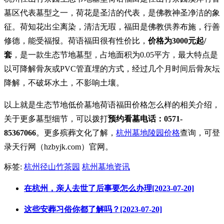
墓区代表墓型之一，荷花是圣洁的代表，是佛教神圣净洁的象
征。荷知花出尘离染，清洁无瑕，福田是佛教供养布施，行善
修德，能受福报。荷语福田很有性价比，
价格为3000元起/
套
，是一款生态节地墓型，占地面积为0.05平方，最大特点是
以可降解骨灰或PVC管直埋的方式，经过几个月时间后骨灰坛
降解，不破坏水土，不影响土壤。
以上就是生态节地低价墓地荷语福田价格怎么样的相关介绍，
关于更多墓型细节，可以拨打
预约看墓电话：0571-
85367066
。更多殡葬文化了解，
杭州墓地陵园价格
查询，可登
录天行网（hzbyjk.com）官网。
标签:
杭州径山竹茶园
杭州墓地资讯
在杭州，亲人去世了后事要怎么办理[2023-07-20]
这些安葬习俗你都了解吗？[2023-07-20]