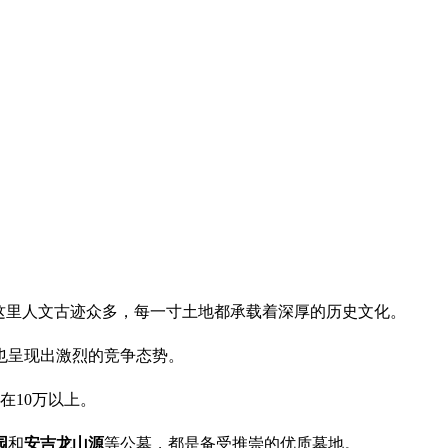
这里人文古迹众多，每一寸土地都承载着深厚的历史文化。
也呈现出激烈的竞争态势。
在10万以上。
园
和
安吉龙山源
等公墓，都是备受推崇的优质墓地。