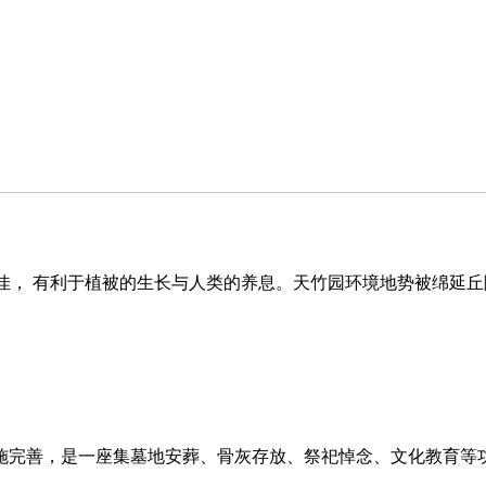
俱佳， 有利于植被的生长与人类的养息。天竹园环境地势被绵延
施完善，是一座集墓地安葬、骨灰存放、祭祀悼念、文化教育等