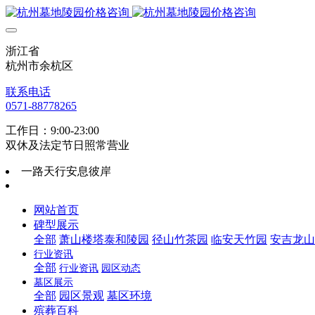
浙江省
杭州市余杭区
联系电话
0571-88778265
工作日：9:00-23:00
双休及法定节日照常营业
一路天行安息彼岸
网站首页
碑型展示
全部
萧山楼塔泰和陵园
径山竹茶园
临安天竹园
安吉龙山
行业资讯
全部
行业资讯
园区动态
墓区展示
全部
园区景观
墓区环境
殡葬百科