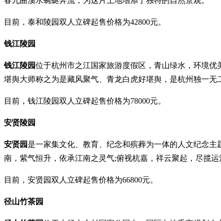
春九曲溪水蜿蜒奔流，为这片土地增添了独特的自然景观。
目前，泰和陵园双人立碑起售价格为42800元。
钱江陵园
钱江陵园
位于杭州市之江国家旅游度假区，青山绿水，环境优
堪舆大师称之为是藏风聚气、青龙白虎好堪舆，是杭州独一无
目前，钱江陵园双人立碑起售价格为78000元。
安贤陵园
安贤园
是一家集文化、教育、纪念和殡葬为一体的人文纪念主题
南，紫气恒升，依承江南之灵气;俯视杭嘉，祥云聚起，尽揽运
目前，安贤园双人立碑起售价格为66800元。
径山竹茶园