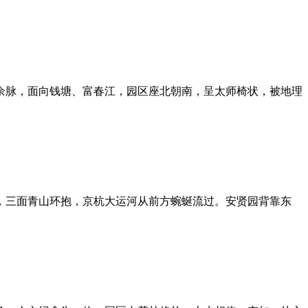
余脉，面向钱塘、富春江，园区座北朝南，呈太师椅状，被地理
亩，三面青山环抱，京杭大运河从前方蜿蜒流过。安贤园背靠东