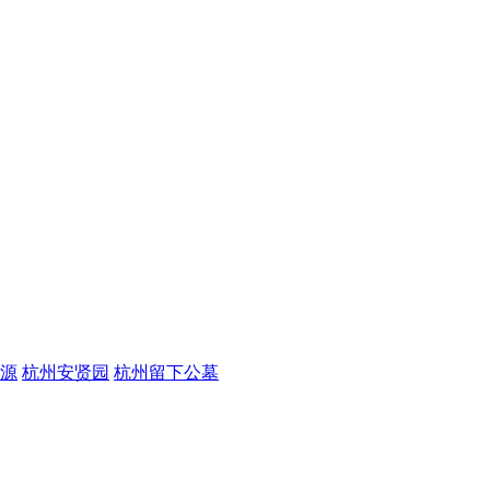
源
杭州安贤园
杭州留下公墓