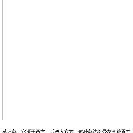
草坪葬，它源于西方，后传入东方。这种葬法将骨灰盒放置在