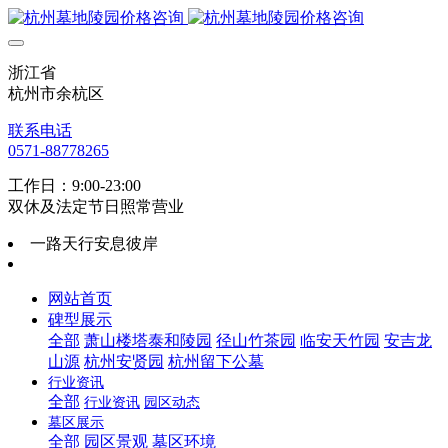
浙江省
杭州市余杭区
联系电话
0571-88778265
工作日：9:00-23:00
双休及法定节日照常营业
一路天行安息彼岸
网站首页
碑型展示
全部
萧山楼塔泰和陵园
径山竹茶园
临安天竹园
安吉龙
山源
杭州安贤园
杭州留下公墓
行业资讯
全部
行业资讯
园区动态
墓区展示
全部
园区景观
墓区环境