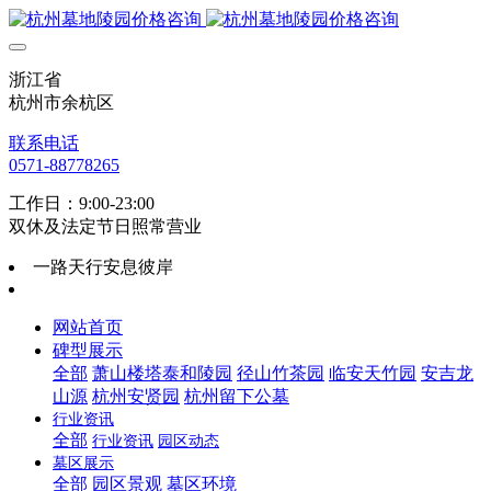
浙江省
杭州市余杭区
联系电话
0571-88778265
工作日：9:00-23:00
双休及法定节日照常营业
一路天行安息彼岸
网站首页
碑型展示
全部
萧山楼塔泰和陵园
径山竹茶园
临安天竹园
安吉龙
山源
杭州安贤园
杭州留下公墓
行业资讯
全部
行业资讯
园区动态
墓区展示
全部
园区景观
墓区环境