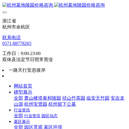
浙江省
杭州市余杭区
联系电话
0571-88778265
工作日：9:00-23:00
双休及法定节日照常营业
一路天行安息彼岸
网站首页
碑型展示
全部
萧山楼塔泰和陵园
径山竹茶园
临安天竹园
安吉龙
山源
杭州安贤园
杭州留下公墓
行业资讯
全部
行业资讯
园区动态
墓区展示
全部
园区景观
墓区环境