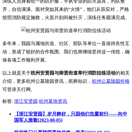
演练人员身着统一的防护服，手执专业的防火器具，列队整
齐，自信满满。面对突如其来的“火情”，他们从容应对，严格
按照消防规定施救，火苗片刻间被扑灭，演练任务圆满完成。
多年来，我园与属地街道、社区、部队等单位一直保持良性互
动，形成了较好的合作氛围。我们也将继续坚持这一传统，确
保各项工作顺利开展。
以上就是关于
杭州安贤园与崇贤街道举行消防拉练活动
的相关
介绍，更多杭州公墓陵园资讯，殡葬知识，
杭州公墓陵园价格
可登录天行网。
标签:
浙江安贤园
杭州墓地资讯
【浙江安贤园】岁月静好，只因他们负重前行——向中
国军人致敬[2023-08-05]