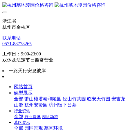
浙江省
杭州市余杭区
联系电话
0571-88778265
工作日：9:00-23:00
双休及法定节日照常营业
一路天行安息彼岸
网站首页
碑型展示
全部
萧山楼塔泰和陵园
径山竹茶园
临安天竹园
安吉龙
山源
杭州安贤园
杭州留下公墓
行业资讯
全部
行业资讯
园区动态
墓区展示
全部
园区景观
墓区环境