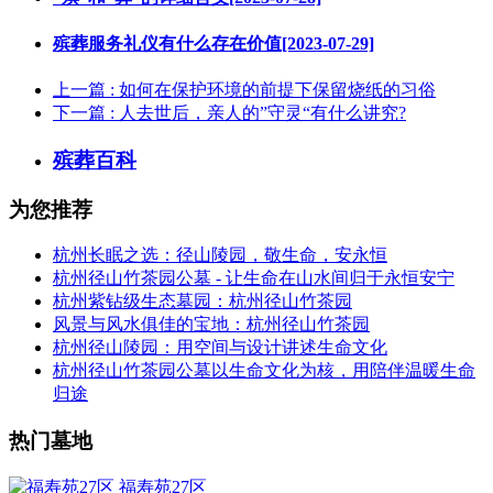
殡葬服务礼仪有什么存在价值[2023-07-29]
上一篇
: 如何在保护环境的前提下保留烧纸的习俗
下一篇
: 人去世后，亲人的”守灵“有什么讲究?
殡葬百科
为您推荐
杭州长眠之选：径山陵园，敬生命，安永恒
杭州径山竹茶园公墓 - 让生命在山水间归于永恒安宁
杭州紫钻级生态墓园：杭州径山竹茶园
风景与风水俱佳的宝地：杭州径山竹茶园
杭州径山陵园：用空间与设计讲述生命文化
杭州径山竹茶园公墓以生命文化为核，用陪伴温暖生命
归途
热门墓地
福寿苑27区