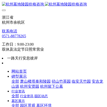
浙江省
杭州市余杭区
联系电话
0571-88778265
工作日：9:00-23:00
双休及法定节日照常营业
一路天行安息彼岸
网站首页
碑型展示
全部
萧山楼塔泰和陵园
径山竹茶园
临安天竹园
安吉龙
山源
杭州安贤园
杭州留下公墓
行业资讯
全部
行业资讯
园区动态
墓区展示
全部
园区景观
墓区环境