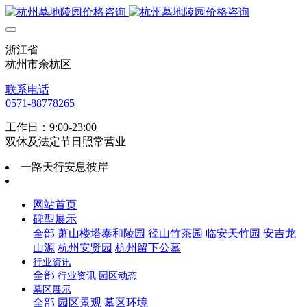
浙江省
杭州市余杭区
联系电话
0571-88778265
工作日：9:00-23:00
双休及法定节日照常营业
一路天行安息彼岸
网站首页
碑型展示
全部
萧山楼塔泰和陵园
径山竹茶园
临安天竹园
安吉龙
山源
杭州安贤园
杭州留下公墓
行业资讯
全部
行业资讯
园区动态
墓区展示
全部
园区景观
墓区环境