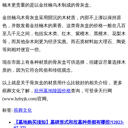
楠木更贵重的是以金丝楠乌木制成的骨灰盒。
金丝楠乌木骨灰盒采用阴沉的木材质，内部不上漆以保持原
色，并散发着金丝楠木的果香。这类骨灰盒的价格一般在几百
至几千元之间，包括实木类、红木、紫檀木、黑檀木、花梨木
等，而其他杂木则更为经济实惠。而石质材料如大理石、陶瓷
等则相对便宜一些。
现在市面上有各种材质的骨灰盒可供选择，但建议尽量选择木
质的，因为它符合民俗和传统观念。
以上就是关于骨灰盒的材质用什么比较好的相关介绍， 更多
殡葬文化了解，
杭州墓地陵园价格
查询，可登录天行网
(www.hzbyjk.com)官网。
标签:
殡葬文化
【墓地购买须知】墓碑形式和坟墓种类都有哪些?[2023-
07-27]