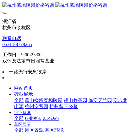
浙江省
杭州市余杭区
联系电话
0571-88778265
工作日：9:00-23:00
双休及法定节日照常营业
一路天行安息彼岸
网站首页
碑型展示
全部
萧山楼塔泰和陵园
径山竹茶园
临安天竹园
安吉龙
山源
杭州安贤园
杭州留下公墓
行业资讯
全部
行业资讯
园区动态
墓区展示
全部
园区景观
墓区环境