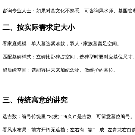
咨询专业人士：如果对墓文化不熟悉，可咨询风水师、墓园管
二、按实际需求定大小
看家庭规模：单人墓选紧凑款，双人 / 家族墓留足空间。
匹配墓碑样式：立碑比卧碑占空间，选碑型时要对应墓位尺寸
留后续空间：选能容纳未来加纪念物、做维护的墓位。
三、传统寓意的讲究
选吉数：编号传统里 “8(发)”“9(久)” 是吉数，可留意墓位编号。
看风水布局：前方开阔无遮挡；左右有 “靠”，成 “左青龙右白虎