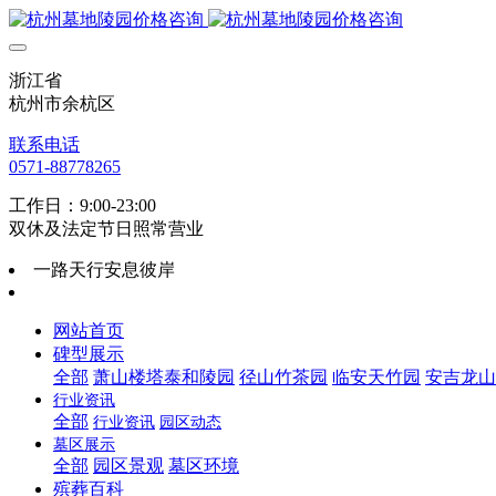
浙江省
杭州市余杭区
联系电话
0571-88778265
工作日：9:00-23:00
双休及法定节日照常营业
一路天行安息彼岸
网站首页
碑型展示
全部
萧山楼塔泰和陵园
径山竹茶园
临安天竹园
安吉龙山
行业资讯
全部
行业资讯
园区动态
墓区展示
全部
园区景观
墓区环境
殡葬百科