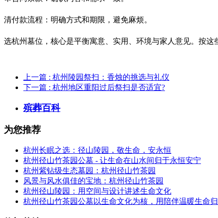
清付款流程：明确方式和期限，避免麻烦。
选杭州墓位，核心是平衡寓意、实用、环境与家人意见。按这
上一篇
: 杭州陵园祭扫：香烛的挑选与礼仪
下一篇
: 杭州地区重阳过后祭扫是否适宜?
殡葬百科
为您推荐
杭州长眠之选：径山陵园，敬生命，安永恒
杭州径山竹茶园公墓 - 让生命在山水间归于永恒安宁
杭州紫钻级生态墓园：杭州径山竹茶园
风景与风水俱佳的宝地：杭州径山竹茶园
杭州径山陵园：用空间与设计讲述生命文化
杭州径山竹茶园公墓以生命文化为核，用陪伴温暖生命归