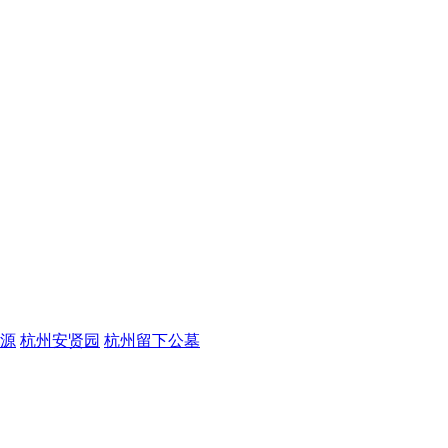
源
杭州安贤园
杭州留下公墓