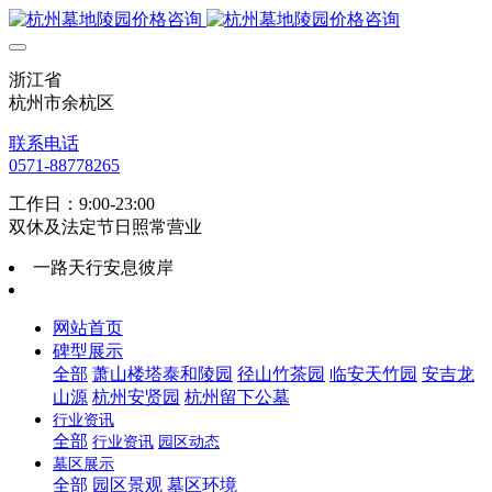
浙江省
杭州市余杭区
联系电话
0571-88778265
工作日：9:00-23:00
双休及法定节日照常营业
一路天行安息彼岸
网站首页
碑型展示
全部
萧山楼塔泰和陵园
径山竹茶园
临安天竹园
安吉龙
山源
杭州安贤园
杭州留下公墓
行业资讯
全部
行业资讯
园区动态
墓区展示
全部
园区景观
墓区环境