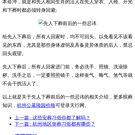
本命冲，就是和先人相同生肖的活人在先人穿衣、入殓、开光
和下葬时都必须转身回避;
给先人下葬后，所有人回家时，均不可回头。以免看见不该看
见的东西，尤其是那些身体虚弱及具备灵异体质的后人，禁忌
回头观望。
先人下葬后，所有人回家进门前，务必洗手、照镜、洗澡除
秽。洗手之后，一定要照照镜子，这样丧气、晦气、煞气等就
不会干扰活人了。
以上就是关于先人下葬前后的一些忌讳的相关介绍，更多殡葬
知识，
杭州公墓陵园价格
可登录天行网。
上一篇
: 这些安葬习俗你都了解吗？
下一篇
: 杭州地区丧葬习俗都有哪些？