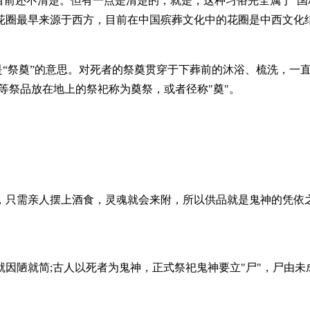
目前还不清楚。但有一点是清楚的，就是，这种习俗完全属于“国
花圈最早来源于西方，目前在中国殡葬文化中的花圈是中西文化结
都是“祭奠”的意思。对死者的祭奠贯穿于下葬前的沐浴、梳洗，
等祭品放在地上的祭祀称为奠祭，或者径称"奠"。
，只需亲人摆上酒食，灵魂就会来附，所以供品就是鬼神的凭依之
因陋就简;古人以死者为鬼神，正式祭祀鬼神要立"尸"，尸由