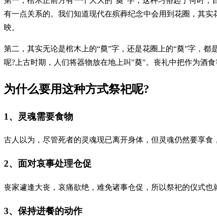
第一，棺木正前方有一个大大的“奠”字，这种习俗起于何时，
有一点关系的。我们知道现代在殡葬纪念中会用到花圈，其实
映。
第二，其实无论是棺木上的“奠”字，还是花圈上的“奠”字，
呢?上古时期，人们将器物放在地上叫"奠"。丧礼中把作为酒食
为什么要用这种方式祭祀呢?
1、灵魂需要食物
古人以为，尽管死者的灵魂现已离开身体，但灵魂仍然要享食
2、面对哀事处理仓促
丧家遽逢大丧，哀痛欲绝，难免诸事仓促，所以祭祀的仪式也就
3、保持进餐的动作