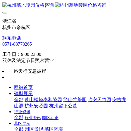
浙江省
杭州市余杭区
联系电话
0571-88778265
工作日：9:00-23:00
双休及法定节日照常营业
一路天行安息彼岸
网站首页
碑型展示
全部
萧山楼塔泰和陵园
径山竹茶园
临安天竹园
安吉龙
山源
杭州安贤园
杭州留下公墓
行业资讯
全部
行业资讯
园区动态
墓区展示
全部
园区景观
墓区环境