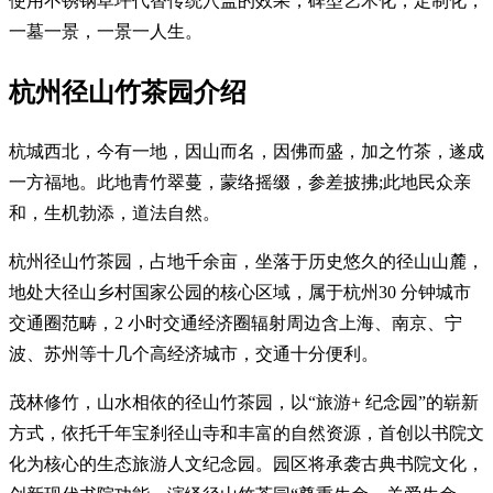
使用不锈钢草坪代替传统穴盖的效果，碑型艺术化，定制化，
一墓一景，一景一人生。
杭州径山竹茶园介绍
杭城西北，今有一地，因山而名，因佛而盛，加之竹茶，遂成
一方福地。此地青竹翠蔓，蒙络摇缀，参差披拂;此地民众亲
和，生机勃添，道法自然。
杭州径山竹茶园，占地千余亩，坐落于历史悠久的径山山麓，
地处大径山乡村国家公园的核心区域，属于杭州30 分钟城市
交通圈范畴，2 小时交通经济圈辐射周边含上海、南京、宁
波、苏州等十几个高经济城市，交通十分便利。
茂林修竹，山水相依的径山竹茶园，以“旅游+ 纪念园”的崭新
方式，依托千年宝刹径山寺和丰富的自然资源，首创以书院文
化为核心的生态旅游人文纪念园。园区将承袭古典书院文化，