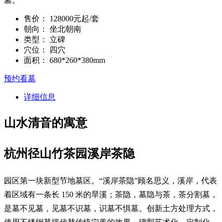
墓。
售价：
128000元起/套
朝向：
坐北朝南
类型：
立碑
穴位：
四穴
面积：
680*260*380mm
预约看墓
详细信息
山水清音的寓意
杭州径山竹茶园溪岸茶隐
园区第一块新型节地墓区。“溪岸茶隐”顾名思义，溪岸，代表
着区域有一条长 150 米的旱溪；茶隐，墓隐与茶，茶分割墓，
是墓不见墓，见墓不识墓，识墓不惧墓。创新土方处理方式，