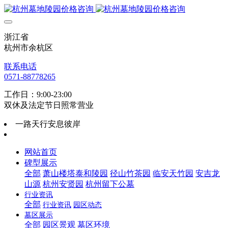
浙江省
杭州市余杭区
联系电话
0571-88778265
工作日：9:00-23:00
双休及法定节日照常营业
一路天行安息彼岸
网站首页
碑型展示
全部
萧山楼塔泰和陵园
径山竹茶园
临安天竹园
安吉龙
山源
杭州安贤园
杭州留下公墓
行业资讯
全部
行业资讯
园区动态
墓区展示
全部
园区景观
墓区环境