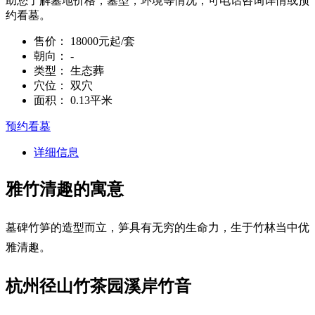
助您了解墓地价格，墓型，环境等情况，可电话咨询详情或预
约看墓。
售价：
18000元起/套
朝向：
-
类型：
生态葬
穴位：
双穴
面积：
0.13平米
预约看墓
详细信息
雅竹清趣的寓意
墓碑竹笋的造型而立，笋具有无穷的生命力，生于竹林当中优
雅清趣。
杭州径山竹茶园溪岸竹音