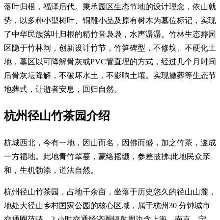
落叶归根，福泽后代。秉承园区生态节地的设计理念，依山就
势，以多种小型树叶、铜雕小品及原有树木为墓位标记，实现
了中华民族落叶归根的精竹音袅袅，水声潺潺。竹林生态葬园
区隐于竹林间，创新设计竹节，竹笋碑型，不修坟、不硬化土
地，墓区以可降解骨灰或PVC管直埋的方式，经过几个月时间
后骨灰坛降解，不破坏水土，不影响土壤。实现撒葬等生态节
地葬式，让逝者安息，回归自然。
杭州径山竹茶园介绍
杭城西北，今有一地，因山而名，因佛而盛，加之竹茶，遂成
一方福地。此地青竹翠蔓，蒙络摇缀，参差披拂;此地民众亲
和，生机勃添，道法自然。
杭州径山竹茶园，占地千余亩，坐落于历史悠久的径山山麓，
地处大径山乡村国家公园的核心区域，属于杭州30 分钟城市
交通圈范畴，2 小时交通经济圈辐射周边含上海、南京、宁