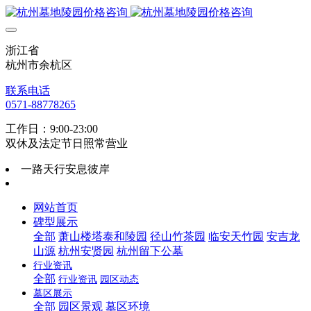
浙江省
杭州市余杭区
联系电话
0571-88778265
工作日：9:00-23:00
双休及法定节日照常营业
一路天行安息彼岸
网站首页
碑型展示
全部
萧山楼塔泰和陵园
径山竹茶园
临安天竹园
安吉龙
山源
杭州安贤园
杭州留下公墓
行业资讯
全部
行业资讯
园区动态
墓区展示
全部
园区景观
墓区环境