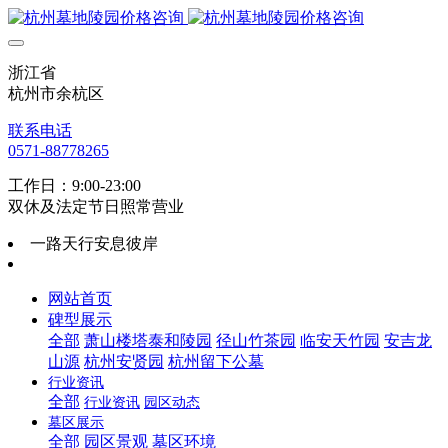
浙江省
杭州市余杭区
联系电话
0571-88778265
工作日：9:00-23:00
双休及法定节日照常营业
一路天行安息彼岸
网站首页
碑型展示
全部
萧山楼塔泰和陵园
径山竹茶园
临安天竹园
安吉龙
山源
杭州安贤园
杭州留下公墓
行业资讯
全部
行业资讯
园区动态
墓区展示
全部
园区景观
墓区环境