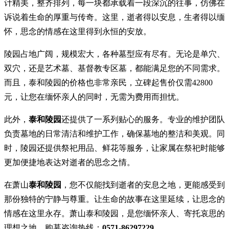
计精美，整齐排列，每一块都承载着一段深沉的往事，仿佛在
诉说着生命的厚重与传奇。这里，逝者得以安息，生者得以缅
怀，思念的情感在这里得到永恒的安放。
陵园占地广阔，规模宏大，各种墓型应有尽有。无论是单穴、
双穴，还是艺术墓、基督教专区墓，都能满足您的不同需求。
而且，泰和陵园的价格也非常亲民，立碑起售价仅需42800
元，让您在缅怀亲人的同时，无需为费用而担忧。
此外，
泰和陵园
还提供了一系列贴心的服务。专业的维护团队
负责墓地的日常清洁和维护工作，确保墓地的整洁和美观。同
时，陵园还提供祭祀用品、鲜花等服务，让家属在祭祀时能够
更加便捷地表达对逝者的思念之情。
在萧山
泰和陵园
，您不仅能找到逝者的安息之地，更能感受到
那份独特的宁静与尊重。让生命的故事在这里延续，让思念的
情感在这里永存。萧山泰和陵园，是您缅怀亲人、寄托哀思的
理想之地。购墓咨询热线：
0571-86297229
。