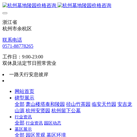
浙江省
杭州市余杭区
联系电话
0571-88778265
工作日：9:00-23:00
双休及法定节日照常营业
一路天行安息彼岸
网站首页
碑型展示
全部
萧山楼塔泰和陵园
径山竹茶园
临安天竹园
安吉龙
山源
杭州安贤园
杭州留下公墓
行业资讯
全部
行业资讯
园区动态
墓区展示
全部
园区景观
墓区环境