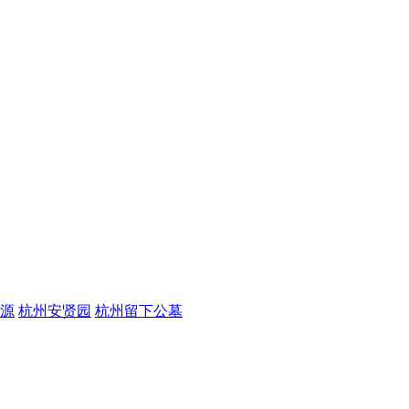
源
杭州安贤园
杭州留下公墓