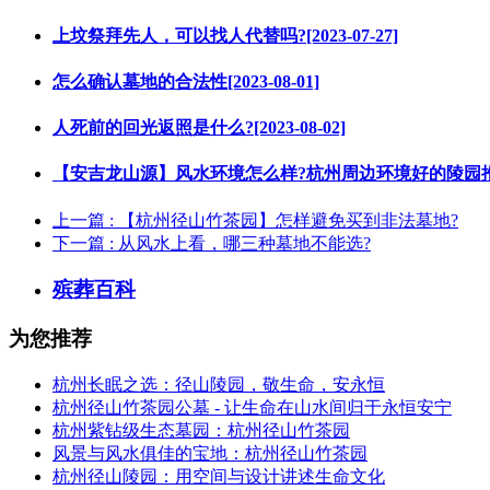
上坟祭拜先人，可以找人代替吗?[2023-07-27]
怎么确认墓地的合法性[2023-08-01]
人死前的回光返照是什么?[2023-08-02]
【安吉龙山源】风水环境怎么样?杭州周边环境好的陵园推荐[20
上一篇
: 【杭州径山竹茶园】怎样避免买到非法墓地?
下一篇
: 从风水上看，哪三种墓地不能选?
殡葬百科
为您推荐
杭州长眠之选：径山陵园，敬生命，安永恒
杭州径山竹茶园公墓 - 让生命在山水间归于永恒安宁
杭州紫钻级生态墓园：杭州径山竹茶园
风景与风水俱佳的宝地：杭州径山竹茶园
杭州径山陵园：用空间与设计讲述生命文化