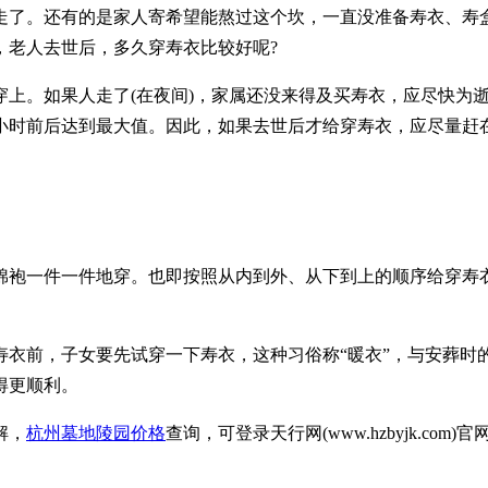
走了。还有的是家人寄希望能熬过这个坎，一直没准备寿衣、寿
，老人去世后，多久穿寿衣比较好呢?
上。如果人走了(在夜间)，家属还没来得及买寿衣，应尽快为
小时前后达到最大值。因此，如果去世后才给穿寿衣，应尽量赶
棉袍一件一件地穿。也即按照从内到外、从下到上的顺序给穿寿
衣前，子女要先试穿一下寿衣，这种习俗称“暖衣”，与安葬时的
得更顺利。
解，
杭州墓地陵园价格
查询，可登录天行网(www.hzbyjk.com)官