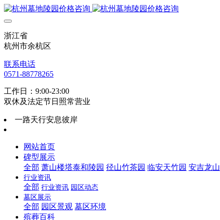
浙江省
杭州市余杭区
联系电话
0571-88778265
工作日：9:00-23:00
双休及法定节日照常营业
一路天行安息彼岸
网站首页
碑型展示
全部
萧山楼塔泰和陵园
径山竹茶园
临安天竹园
安吉龙山
行业资讯
全部
行业资讯
园区动态
墓区展示
全部
园区景观
墓区环境
殡葬百科